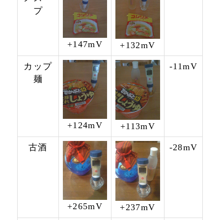
プ
+147mV
+132mV
カップ
-11mV
麺
+124mV
+113mV
古酒
-28mV
+265mV
+237mV