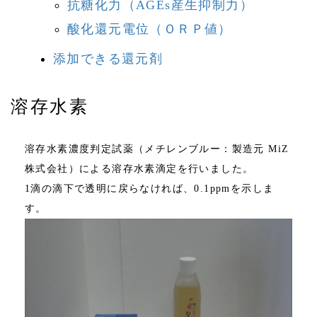
抗糖化力（AGEs産生抑制力）
酸化還元電位（ＯＲＰ値）
添加できる還元剤
溶存水素
溶存水素濃度判定試薬（メチレンブルー：製造元 MiZ
株式会社）による溶存水素滴定を行いました。
1滴の滴下で透明に戻らなければ、0.1ppmを示しま
す。