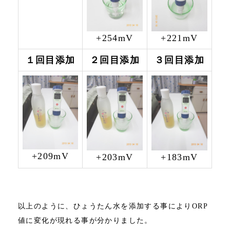
+254mV
+221mV
１回目添加
２回目添加
３回目添加
+209mV
+203mV
+183mV
以上のように、ひょうたん水を添加する事によりORP
値に変化が現れる事が分かりました。