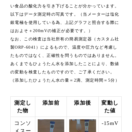
い食品の酸化力を引き下げることが分かっています。
以下はデータ測定時の写真です。（当メーターは塩化
銀電極を使用している為、上記グラフと照合する際に
はおよそ＋200mVの補正が必要です。）
なお、この検査は当社所有の簡易測定器（カスタム社
製ORP-6041）によるもので、温度や圧力など考慮し
たものではなく、正確性を問うものではありません。
あくまでもひょうたん水を添加したことにより、数値
の変動を検査したものですので、ご了承ください。
（添加したひょうたん水の量＝2滴、測定時間＝5分）
測定し
添加前
添加後
変動し
た物
た値
コンソ
-15mV
メスー