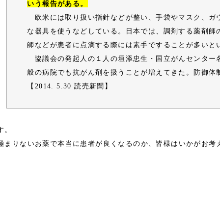
いう報告がある。
欧米には取り扱い指針などが整い、手袋やマスク、ガ
な器具を使うなどしている。日本では、調剤する薬剤師
師などが患者に点滴する際には素手ですることが多いと
協議会の発起人の１人の垣添忠生・国立がんセンター
般の病院でも抗がん剤を扱うことが増えてきた。防御体
【2014. 5.30 読売新聞】
す。
極まりないお薬で本当に患者が良くなるのか、皆様はいかがお考
ok
tter