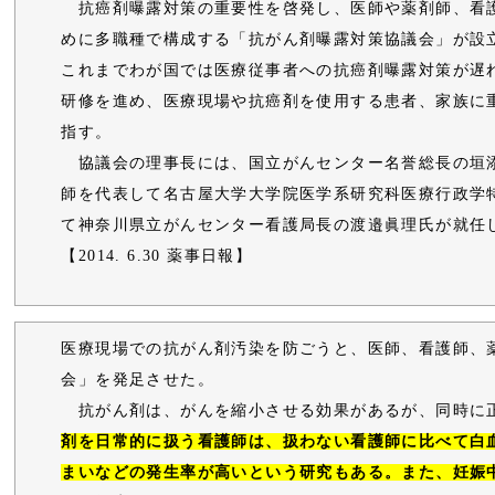
抗癌剤曝露対策の重要性を啓発し、医師や薬剤師、看
めに多職種で構成する「抗がん剤曝露対策協議会」が設
これまでわが国では医療従事者への抗癌剤曝露対策が遅
研修を進め、医療現場や抗癌剤を使用する患者、家族に
指す。
協議会の理事長には、国立がんセンター名誉総長の垣
師を代表して名古屋大学大学院医学系研究科医療行政学
て神奈川県立がんセンター看護局長の渡邉眞理氏が就任
【2014. 6.30 薬事日報】
医療現場での抗がん剤汚染を防ごうと、医師、看護師、
会」を発足させた。
抗がん剤は、がんを縮小させる効果があるが、同時に
剤を日常的に扱う看護師は、扱わない看護師に比べて白
まいなどの発生率が高いという研究もある。また、妊娠