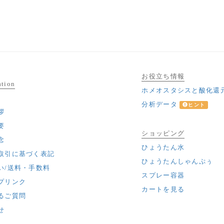
お役立ち情報
ation
ホメオスタシスと酸化還
分析データ
ヒント
拶
要
ショッピング
念
ひょうたん水
取引に基づく表記
ひょうたんしゃんぷぅ
い/送料・手数料
スプレー容器
プリンク
カートを見る
るご質問
せ