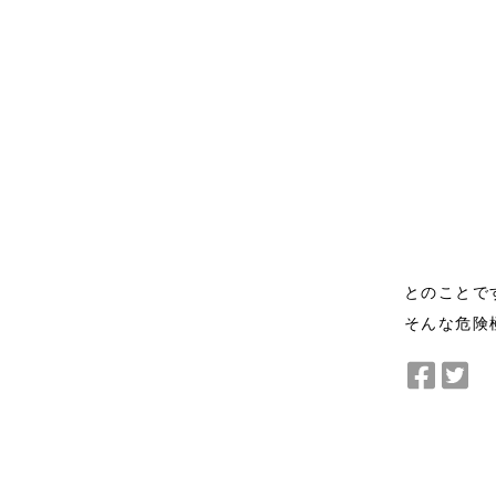
とのことで
そんな危険
Facebo
Twi
で
で
シ
シ
ェ
ェ