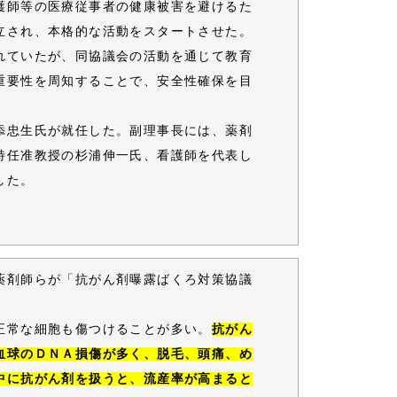
護師等の医療従事者の健康被害を避けるた
立され、本格的な活動をスタートさせた。
れていたが、同協議会の活動を通じて教育
重要性を周知することで、安全性確保を目
添忠生氏が就任した。副理事長には、薬剤
特任准教授の杉浦伸一氏、看護師を代表し
した。
薬剤師らが「抗がん剤曝露ばくろ対策協議
正常な細胞も傷つけることが多い。
抗がん
血球のＤＮＡ損傷が多く、脱毛、頭痛、め
中に抗がん剤を扱うと、流産率が高まると